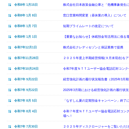
令和8年 1月15日
株式会社日本政策金融公庫と「危機事象発生
令和8年 1月 8日
窓口営業時間変更（昼休業の導入）について
令和8年 1月 7日
短期プライムレートの改定について
令和8年 1月 1日
【重要なお知らせ】休眠預金等活用法に係る
令和7年12月1日
株式会社クレディセゾンと保証業務で提携
令和7年11月28日
２０２５年度上半期経営情報(９月末現在)を
令和7年10月24日
令和7年度ＮＴＴユーザー協会電話応対コンク
令和7年 9月22日
経営強化計画の履行状況報告書（2025年3月
令和7年 9月22日
2025年3月期における経営強化計画の履行状
令和7年 8月 5日
「なすしん夏の定期預金キャンペーン」終了
令和7年 8月 4日
令和７年度ＮＴＴユーザー協会電話応対コン
場へ！
令和7年 7月30日
２０２５年ディスクロージャーをご覧いただ