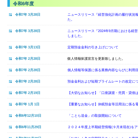
令和6年度
令和7年 3月28日
ニュースリリース『経営強化計画の履行状況報告
た。
令和7年 3月28日
ニュースリリース『2024年9月期における経
しました。
令和7年 3月13日
定期預金金利の引き上げについて
令和7年 2月28日
個人情報保護宣言を更新致しました。
令和7年 2月28日
個人情報等保護に係る業務内容ならびに利用
令和7年 2月28日
預金金利および短期プライムレートの改定に
令和7年 2月19日
【大切なお知らせ】「口座譲渡・売買・貸借
令和7年 1月 1日
【重要なお知らせ】休眠預金等活用法に係る
令和6年12月10日
「ことら送金」の取扱開始について
令和6年11月29日
２０２４年度上半期経営情報(９月末現在)を