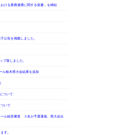
における業務連携に関する覚書」を締結
電子公告を掲載しました。
アップ致しました。
ール栃木県大会結果を追加
期）
況について
について
クール録音審査 ３名が予選通過。県大会出
けます。