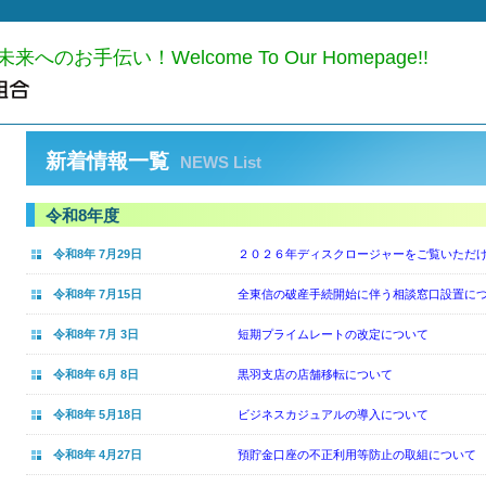
手伝い！Welcome To Our Homepage!!
新着情報一覧
NEWS List
令和8年度
令和8年 7月29日
２０２６年ディスクロージャーをご覧いただ
令和8年 7月15日
全東信の破産手続開始に伴う相談窓口設置に
令和8年 7月 3日
短期プライムレートの改定について
令和8年 6月 8日
黒羽支店の店舗移転について
令和8年 5月18日
ビジネスカジュアルの導入について
令和8年 4月27日
預貯金口座の不正利用等防止の取組について