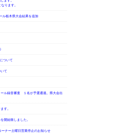
施します。
となります。
ール栃木県大会結果を追加
。
期）
況について
ついて
クール録音審査 １名が予選通過。県大会出
けます。
いを開始致しました。
 コーナー土曜日営業停止のお知らせ