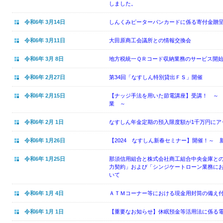
しました。
令和6年 3月14日
しんくみピーターパンカードに係る寄付金贈
令和6年 3月11日
大田原商工会議所との情報交換会
令和6年 3月 8日
地方税統一ＱＲコード収納業務のサービス開
令和6年 2月27日
第34回「なすしん特別貸出ＦＳ」開催
令和6年 2月15日
【ナッジ手法を用いた節電講座】受講！ ～ 
業 ～
令和6年 2月 1日
なすしん年金定期の預入限度額が1千万円にア
令和6年 1月26日
【2024 なすしん新春セミナー】開催！～ 
令和6年 1月25日
那須信用組合と株式会社商工組合中央金庫と
力契約」および「シンジケートローン業務に
いて
令和6年 1月 4日
ＡＴＭコーナー等における現金用封筒の備え
令和6年 1月 1日
【重要なお知らせ】休眠預金等活用法に係る