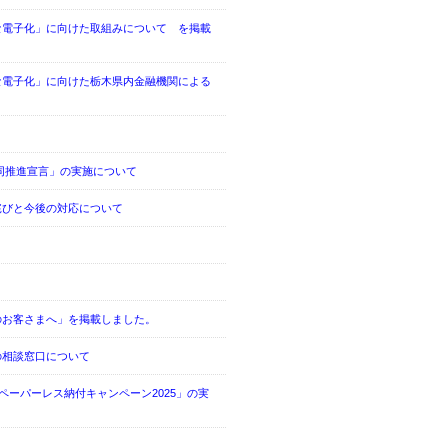
な電子化」に向けた取組みについて を掲載
な電子化」に向けた栃木県内金融機関による
同推進宣言」の実施について
詫びと今後の対応について
のお客さまへ」を掲載しました。
の相談窓口について
ペーパーレス納付キャンペーン2025」の実