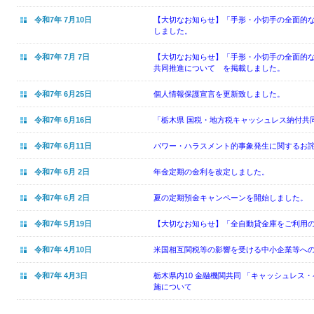
令和7年 7月10日
【大切なお知らせ】「手形・小切手の全面的
しました。
令和7年 7月 7日
【大切なお知らせ】「手形・小切手の全面的
共同推進について を掲載しました。
令和7年 6月25日
個人情報保護宣言を更新致しました。
令和7年 6月16日
「栃木県 国税・地方税キャッシュレス納付共
令和7年 6月11日
パワー・ハラスメント的事象発生に関するお
令和7年 6月 2日
年金定期の金利を改定しました。
令和7年 6月 2日
夏の定期預金キャンペーンを開始しました。
令和7年 5月19日
【大切なお知らせ】「全自動貸金庫をご利用
令和7年 4月10日
米国相互関税等の影響を受ける中小企業等へ
令和7年 4月3日
栃木県内10 金融機関共同 「キャッシュレス・
施について