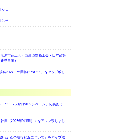
知らせ
知らせ
須塩原市商工会・西那須野商工会・日本政策
援連携事業）
会2024」の開催について）をアップ致し
ペーパーレス納付キャンペーン」の実施に
書（2023年9月期）』をアップ致しまし
営強化計画の履行状況について』をアップ致