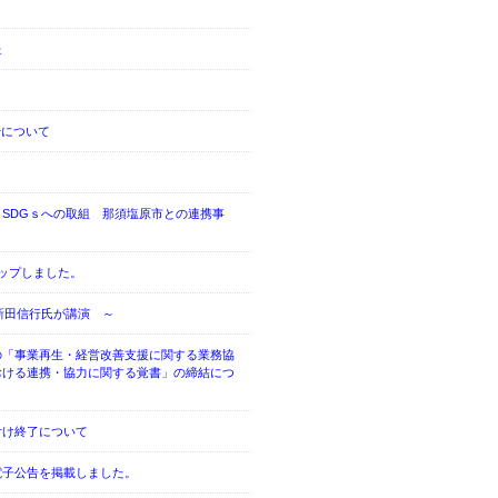
呈
始について
SDGｓへの取組 那須塩原市との連携事
ップしました。
新田信行氏が講演 ～
の「事業再生・経営改善支援に関する業務協
おける連携・協力に関する覚書」の締結につ
付け終了について
電子公告を掲載しました。