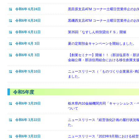
令和6年 6月24日
黒田原支店ATM コーナー土曜日営業停止のお
令和6年 6月24日
黒磯西支店ATM コーナー土曜日営業停止のお
令和6年 6月11日
第35回「なすしん特別貸出ＦＳ」開催
令和6年 6月 3日
夏の定期預金キャンペーンを開始しました。
令和6年 6月 3日
【創業セミナー】開催！！（那須塩原市・那
金融公庫・那須信用組合における移住創業支
令和6年 5月10日
ニュースリリース（「ものづくり企業展示･商談
ました。
令和5年度
令和6年 3月29日
栃木県内10金融機関共同「キャッシュレス・
ついて
令和6年 3月22日
ニュースリリース『経営強化計画の履行状況報告
た。
令和6年 3月22日
ニュースリリース『2023年9月期における経