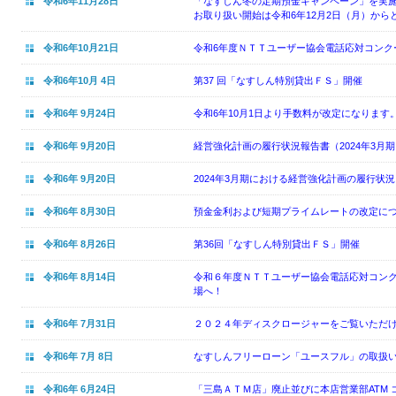
令和6年11月28日
「なすしん冬の定期預金キャンペーン」を実
お取り扱い開始は令和6年12月2日（月）から
令和6年10月21日
令和6年度ＮＴＴユーザー協会電話応対コンク
令和6年10月 4日
第37 回「なすしん特別貸出ＦＳ」開催
令和6年 9月24日
令和6年10月1日より手数料が改定になります
令和6年 9月20日
経営強化計画の履行状況報告書（2024年3月
令和6年 9月20日
2024年3月期における経営強化計画の履行状
令和6年 8月30日
預金金利および短期プライムレートの改定に
令和6年 8月26日
第36回「なすしん特別貸出ＦＳ」開催
令和6年 8月14日
令和６年度ＮＴＴユーザー協会電話応対コン
場へ！
令和6年 7月31日
２０２４年ディスクロージャーをご覧いただ
令和6年 7月 8日
なすしんフリーローン「ユースフル」の取扱
令和6年 6月24日
「三島ＡＴＭ店」廃止並びに本店営業部ATM