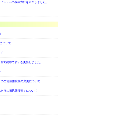
ライン」への取組方針を追加しました。
期）
況について
いて
は全て犯罪です」を更新しました。
せ
たりのご利用限度額の変更について
あたりの振込限度額」について