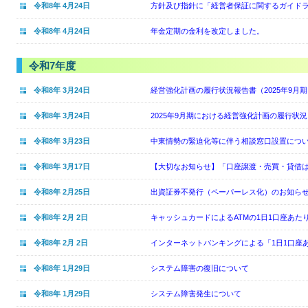
令和8年 4月24日
方針及び指針に「経営者保証に関するガイド
令和8年 4月24日
年金定期の金利を改定しました。
令和7年度
令和8年 3月24日
経営強化計画の履行状況報告書（2025年9月
令和8年 3月24日
2025年9月期における経営強化計画の履行状
令和8年 3月23日
中東情勢の緊迫化等に伴う相談窓口設置につ
令和8年 3月17日
【大切なお知らせ】「口座譲渡・売買・貸借
令和8年 2月25日
出資証券不発行（ペーパーレス化）のお知ら
令和8年 2月 2日
キャッシュカードによるATMの1日1口座あ
令和8年 2月 2日
インターネットバンキングによる「1日1口座
令和8年 1月29日
システム障害の復旧について
令和8年 1月29日
システム障害発生について